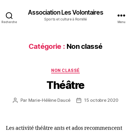
Association Les Volontaires
Sports et culture à Romillé
Recherche
Menu
Catégorie :
Non classé
Catégories
NON CLASSÉ
Théâtre
Par
Marie-Hélène Daucé
15 octobre 2020
Auteur
Date
de
de
l’article
l’article
Les activité théâtre ants et ados recommencent