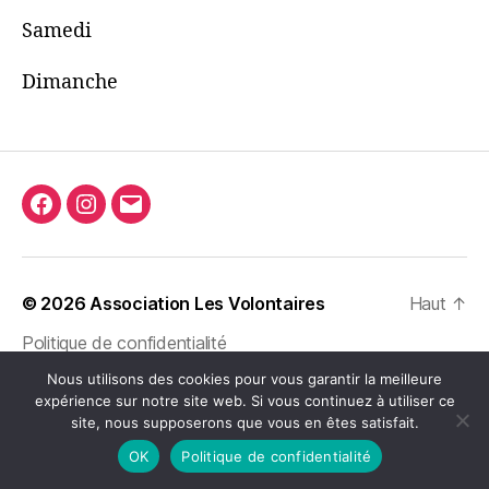
Samedi
Dimanche
Facebook
Instagram
E-
mail
© 2026
Association Les Volontaires
Haut
↑
Politique de confidentialité
Nous utilisons des cookies pour vous garantir la meilleure
expérience sur notre site web. Si vous continuez à utiliser ce
site, nous supposerons que vous en êtes satisfait.
OK
Politique de confidentialité