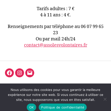
Tarifs adultes : 7 €
4 à 11 ans : 4 €.
Renseignements par téléphone au 06 07 99 65
23
Ou par mail 24h/24
contact@assolesvolontaires.fr
Facebook
Instagram
E-
mail
Nous utilisons des cookies pour vous garantir la meilleure
expérience sur notre site web. Si vous continuez à utiliser ce
© 2026
Association Les Volontaires
Haut
↑
site, nous supposerons que vous en êtes satisfait.
Politique de confidentialité
OK
Politique de confidentialité